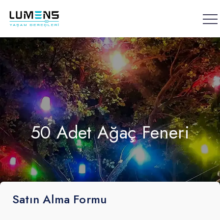
İçeriğe atla
50 Adet Ağaç Feneri
Satın Alma Formu