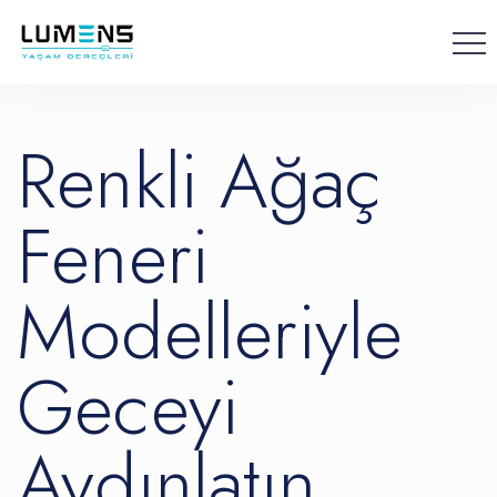
Bahçenizi Renk
İçeriğe atla
Renkli Ağaç
Feneri
Modelleriyle
Geceyi
Aydınlatın