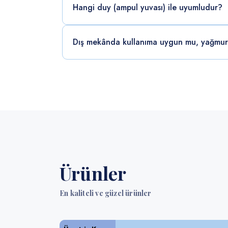
Hangi duy (ampul yuvası) ile uyumludur?
Dış mekânda kullanıma uygun mu, yağmu
Ürünler
En kaliteli ve güzel ürünler