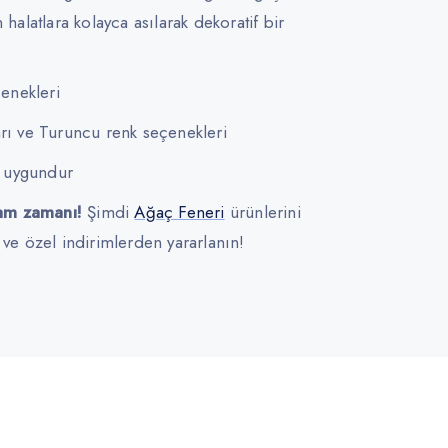
 halatlara kolayca asılarak dekoratif bir
çenekleri
arı ve Turuncu renk seçenekleri
a uygundur
am zamanı!
Şimdi
Ağaç Feneri
ürünlerini
 ve özel indirimlerden yararlanın!