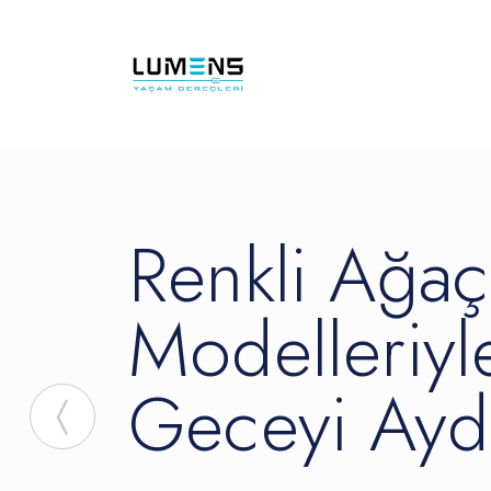
Bahçenizi Renk
İçeriğe atla
Renkli Ağaç
Modelleriyl
Geceyi Aydı